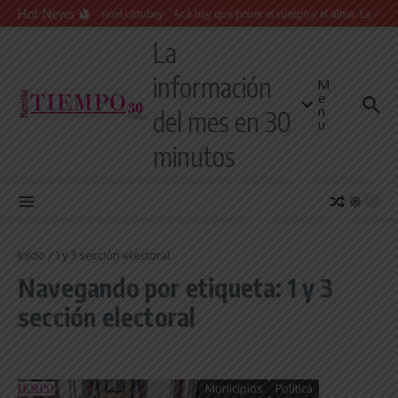
Saltar al contenido
Hot News
Juan Manuel Urtubey: “Acá hay que poner el cuerpo y el alma. La Argent
La
información
M
e
n
del mes en 30
u
minutos
Inicio
/
1 y 3 sección electoral
Navegando por etiqueta: 1 y 3
sección electoral
Municipios
Política