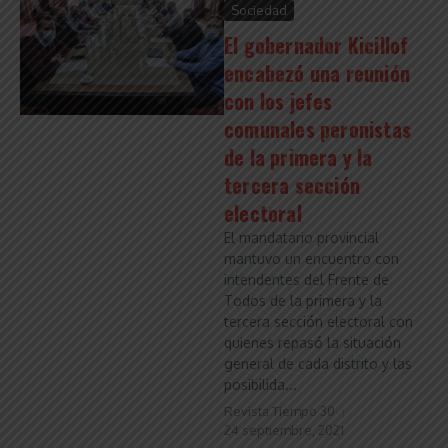
Sociedad
El gobernador Kicillof
encabezó una reunión
con los jefes
comunales peronistas
de la primera y la
tercera sección
electoral
El mandatario provincial
mantuvo un encuentro con
intendentes del Frente de
Todos de la primera y la
tercera sección electoral con
quienes repasó la situación
general de cada distrito y las
posibilida...
Revista Tiempo 30
24 septiembre, 2021