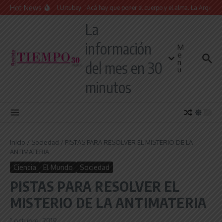
Saltar al contenido
Hot News
Juan Manuel Urtubey: “Acá hay que poner el cuerpo y el alma. La Argentina tie
La
información
M
e
n
del mes en 30
u
minutos
Inicio
/
Sociedad
/
PISTAS PARA RESOLVER EL MISTERIO DE LA
ANTIMATERIA
Ciencia
El Mundo
Sociedad
PISTAS PARA RESOLVER EL
MISTERIO DE LA ANTIMATERIA
1 octubre, 2019