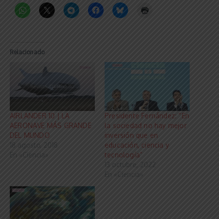
Relacionado
AIRLANDER 10 | LA
Presidente Fernández: “En
AERONAVE MÁS GRANDE
la sociedad no hay mejor
DEL MUNDO
inversión que en
18 agosto, 2018
educación, ciencia y
En «Ciencia»
tecnología”
13 octubre, 2022
En «Ciencia»