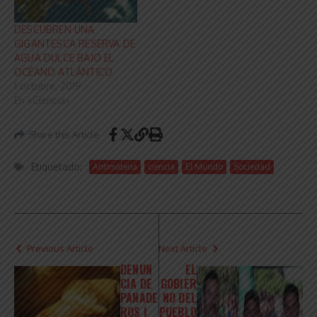
DESCUBREN UNA
GIGANTESCA RESERVA DE
AGUA DULCE BAJO EL
OCÉANO ATLÁNTICO
1 octubre, 2019
En «Ciencia»
Share this Article
Etiquetado:
Antimateria
ciencia
El Mundo
Sociedad
Previous Article
Next Article
DENUN
EL
CIA DE
GOBIER
PANADE
NO DEL
ROS |
PUEBLO