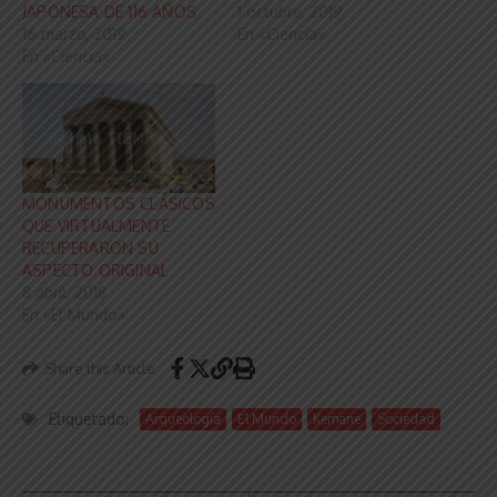
JAPONESA DE 116 AÑOS
1 octubre, 2019
16 marzo, 2019
En «Ciencia»
En «Ciencia»
MONUMENTOS CLÁSICOS
QUE VIRTUALMENTE
RECUPERARON SU
ASPECTO ORIGINAL
8 abril, 2018
En «El Mundo»
Share this Article
Etiquetado:
Arqueología
El Mundo
Kemane
Sociedad