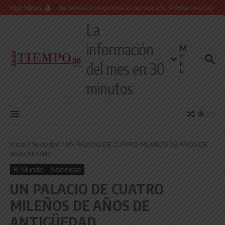
Saltar al contenido
Hot News
Masiva marcha federal en Argentina en rechazo a la reforma de la Ley de Tier
La
información
M
e
n
del mes en 30
u
minutos
Inicio
/
Sociedad
/
UN PALACIO DE CUATRO MILEÑOS DE AÑOS DE
ANTIGÜEDAD
El Mundo
Sociedad
UN PALACIO DE CUATRO
MILEÑOS DE AÑOS DE
ANTIGÜEDAD