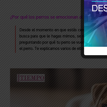
¿Por qué los perros se emocionan al ver a su tut
Desde el momento en que estás cerca de casa, el pe
busca para que le hagas mimos, se revuelca en el 
preguntando por qué tu perro se vuelve loco cuand
el perro. Te explicamos varios de ellos: