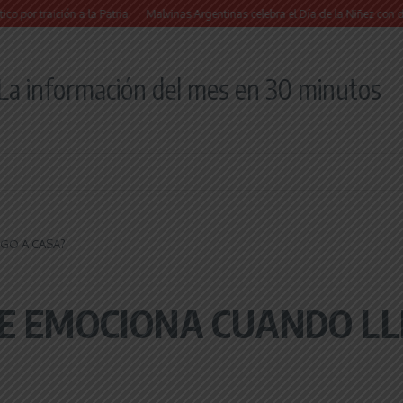
ción a la Patria
Malvinas Argentinas celebra el Día de la Niñez con dos jornada
La información del mes en 30 minutos
GO A CASA?
SE EMOCIONA CUANDO LL