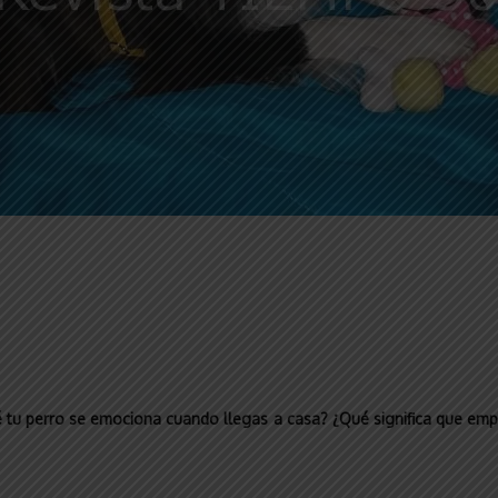
é tu perro se emociona cuando llegas a casa? ¿Qué significa que emp