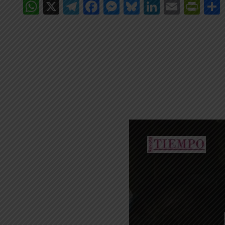
WhatsApp
X
Telegram
Facebook
Messenger
Bluesky
LinkedIn
Email
Pri