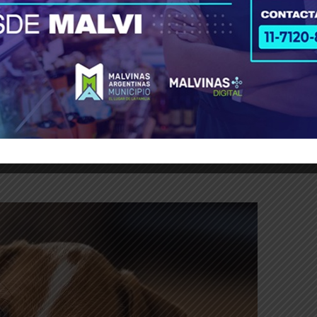
or?
rro espera en la puerta, inquieto. Nada más verte entrar, se l
piso, salta e incluso, en algunos casos, se orina. ¿Te suena 
o llegas a casa. En realidad, más que una razón, existen var