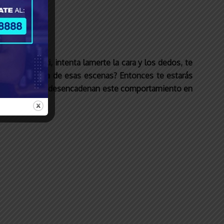
anza sobre ti, intenta lamerte la cara y los dedos, te
familiar alguna de esas escenas? Entonces te estarás
ios factores que desencadenan este comportamiento en