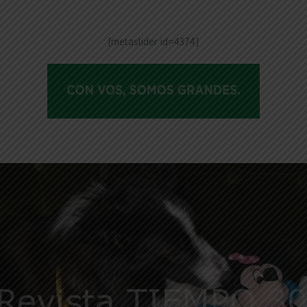
ntFriendly
Compartir
[metaslider id=4374]