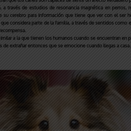
ran que los canes son capaces de sentir un afecto verdadero p
ió, a través de estudios de resonancia magnética en perro
 su cerebro para información que tiene que ver con el ser h
 que considera parte de la familia, a través de sentidos como el
a recompensa.
similar a la que tienen los humanos cuando se encuentran en p
 es de extrañar entonces que se emocione cuando llegas a casa.