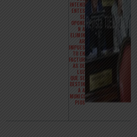
INTEND
ENTES
SE
OPONE
N A
ELIMIN
AR
IMPUES
TO EN
FACTUR
AS DE
LUZ
QUE SE
DESTIN
A A
MUNICI
PIOS