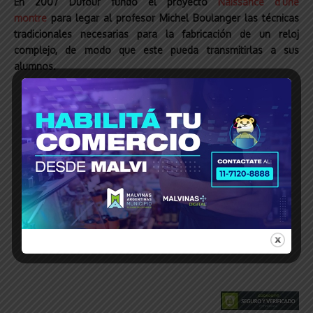
En 2007 Dufour fundó el proyecto
Naissance d’une
montre
para legar al profesor Michel Boulanger las técnicas
tradicionales necesarias para la fabricación de un reloj
complejo, de modo que este pueda transmitirlas a sus
alumnos.
Así, el legado de Dufour y otros grandes artífices
de la relojería no morirá con ellos.