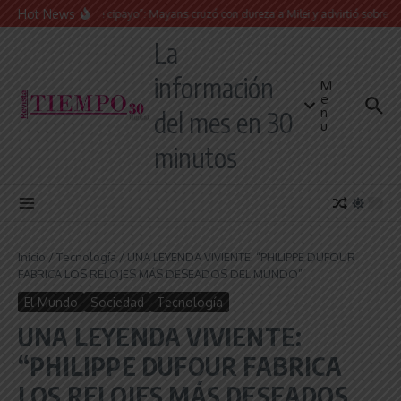
Saltar al contenido
Hot News
“Presidente cipayo”: Mayans cruzó con dureza a Milei y advirtió sobre un juici
La
información
M
e
n
del mes en 30
u
minutos
Inicio
/
Tecnología
/
UNA LEYENDA VIVIENTE: “PHILIPPE DUFOUR
FABRICA LOS RELOJES MÁS DESEADOS DEL MUNDO”
El Mundo
Sociedad
Tecnología
UNA LEYENDA VIVIENTE:
“PHILIPPE DUFOUR FABRICA
LOS RELOJES MÁS DESEADOS