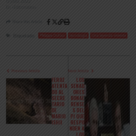
13 julio, 2022
En «Editoriales»
Share this Article
Etiquetado:
Philippe Dufour
tecnología
Una leyenda viviente
Previous Article
Next Article
FEROZ
LOS
ATENTA
SENAD
DO AL
ORES
SECRE
BONAE
TARIO
RENSE
DE
S DEL
MARIO
PJ QUE
ISHII
RESPO
NDEN A
LOS