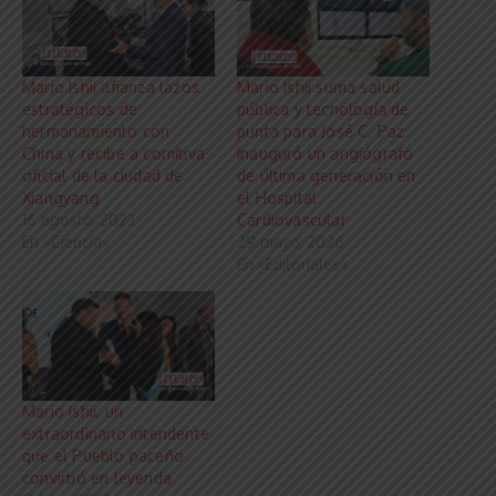
Mario Ishii afianza lazos
Mario Ishii suma salud
estratégicos de
pública y tecnología de
hermanamiento con
punta para José C. Paz:
China y recibe a comitiva
Inauguró un angiógrafo
oficial de la ciudad de
de última generación en
Xiangyang
el Hospital
16 agosto, 2023
Cardiovascular
En «Ciencia»
29 mayo, 2026
En «Editoriales»
Mario Ishii, un
extraordinario intendente
que el Pueblo paceño
convirtió en leyenda