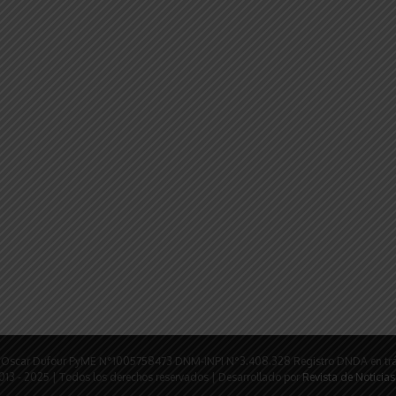
rio: Oscar Dufour PyME N°1005758473 DNM-INPI N°3.408.328 Registro DNDA en tr
tir
013 - 2025 | Todos los derechos reservados | Desarrollado por
Revista de Noticias