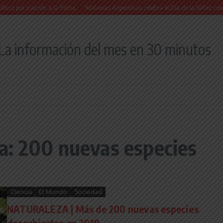
r traición a la Patria
Malvinas Argentinas celebra el Día de la Niñez con dos jo
La información del mes en 30 minutos
a: 200 nuevas especies
Ciencia
El Mundo
Sociedad
NATURALEZA | Más de 200 nuevas especies
descubiertas en 2018