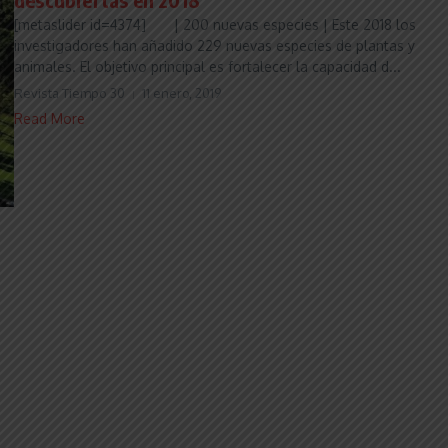
[metaslider id=4374] | 200 nuevas especies | Este 2018 los
investigadores han añadido 229 nuevas especies de plantas y
animales. El objetivo principal es fortalecer la capacidad d...
Revista Tiempo 30
11 enero, 2019
Read More