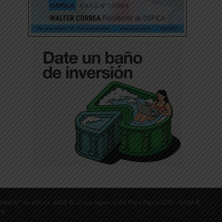
ámite N° de edición 4600 © Grupo Agencia del Plata Pasco 1290 - CABA ©
 X