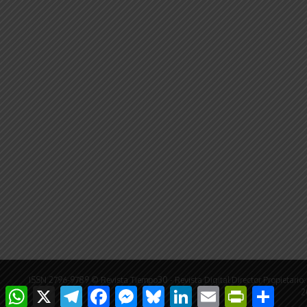
ISSN 2796-9789 © Revista Tiempo30 - Revista Digital Director Propieta
WhatsApp
X
Telegram
Facebook
Messenger
Bluesky
LinkedIn
Email
PrintFriendly
Compar
2